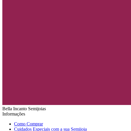
Bella Incanto Semijoias
Informações
Como Comprar
Cuidados Especiais com a sua Semijoia