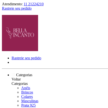
Atendimento:
11 21224210
Rastreie seu pedido
Rastreie seu pedido
Categorias
Voltar
Categorias
Anéis
Brincos
Colares
Masculinas
Prata 925