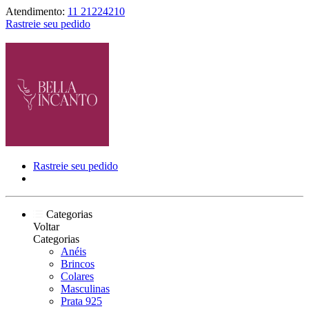
Atendimento:
11 21224210
Rastreie seu pedido
Rastreie seu pedido
Categorias
Voltar
Categorias
Anéis
Brincos
Colares
Masculinas
Prata 925