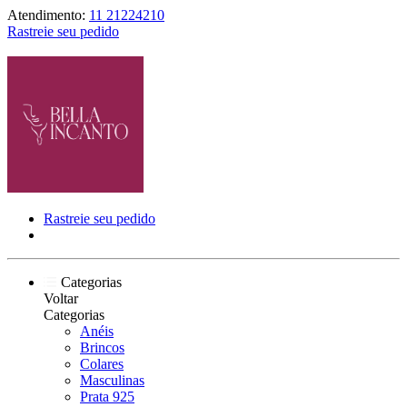
Atendimento:
11 21224210
Rastreie seu pedido
Rastreie seu pedido
Categorias
Voltar
Categorias
Anéis
Brincos
Colares
Masculinas
Prata 925