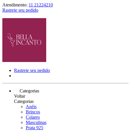
Atendimento:
11 21224210
Rastreie seu pedido
Rastreie seu pedido
Categorias
Voltar
Categorias
Anéis
Brincos
Colares
Masculinas
Prata 925