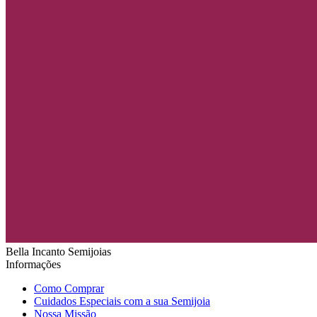
Bella Incanto Semijoias
Informações
Como Comprar
Cuidados Especiais com a sua Semijoia
Nossa Missão