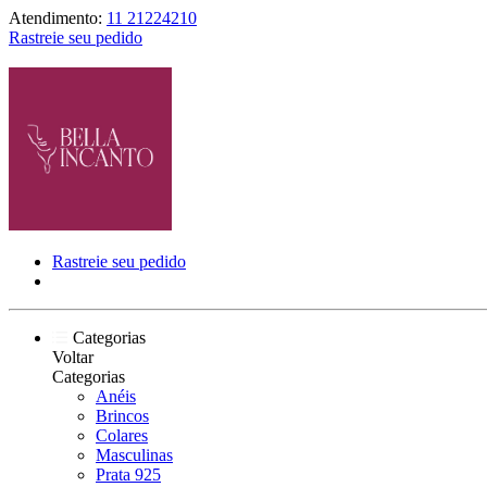
Atendimento:
11 21224210
Rastreie seu pedido
Rastreie seu pedido
Categorias
Voltar
Categorias
Anéis
Brincos
Colares
Masculinas
Prata 925