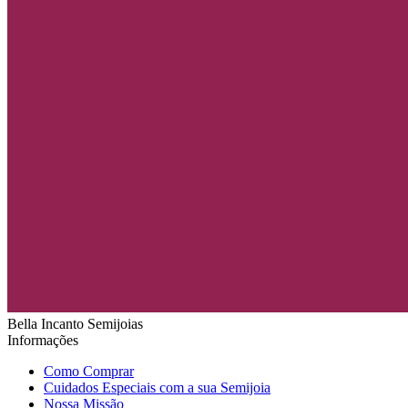
Bella Incanto Semijoias
Informações
Como Comprar
Cuidados Especiais com a sua Semijoia
Nossa Missão